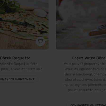
Börek Roquette
Créez Votre Böre
Ajouter
edients:
Roquette, féta,
Vous pouvez préparer votre
à la
 persil, épices et beurre salé
avec les ingrédients ci-de
Beurre salé, boeuf, champ
liste
MMANDER MAINTENANT
pleurotes, chèvre, épinard,
morue, oignons, pommes de 
d’envies
poulet, roquette, courge
COMMANDER MAINTENA