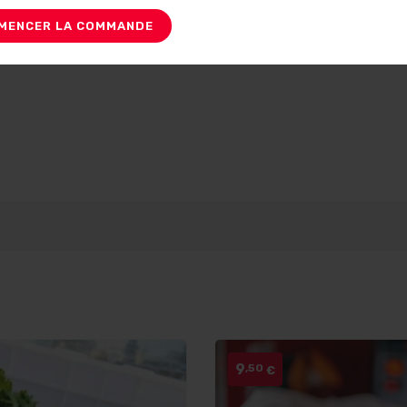
MENCER LA COMMANDE
9
,50
€