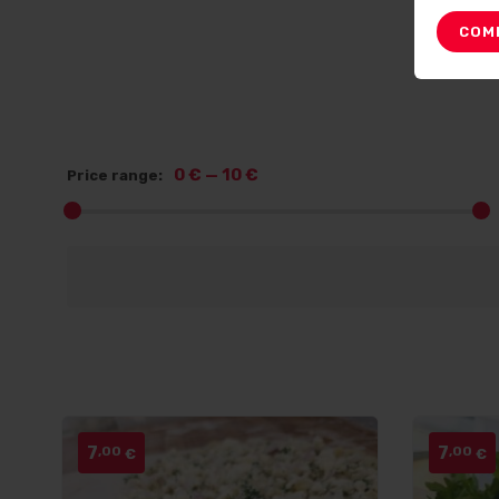
COM
0 €
—
10 €
Price range:
7
7
,00
,00
€
€