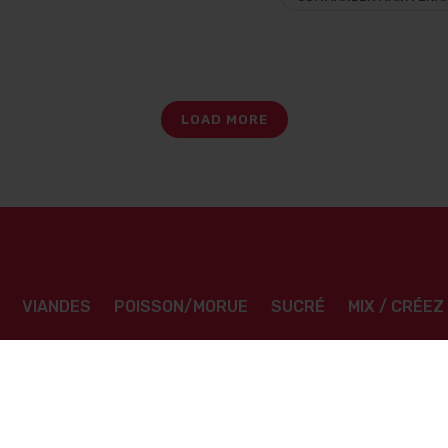
LOAD MORE
VIANDES
POISSON/MORUE
SUCRÉ
MIX / CRÉE
Contact