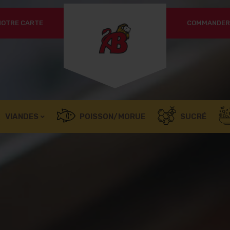
NOTRE CARTE
COMMANDER 
Un
OBLIGATOIRE
MOT DE PASSE
*
pa
SE SOUVENIR DE MOI
Vo
SE CONNECTER
ac
l’
Mot de passe perdu ?
VIANDES
POISSON/MORUE
SUCRÉ
no