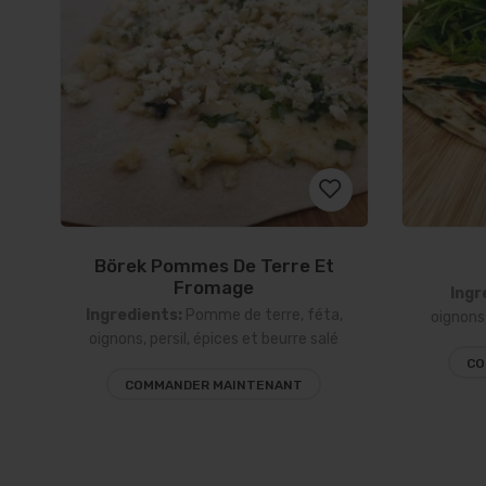
Börek Pommes De Terre Et
Ajouter
Fromage
Ingr
Ingredients:
Pomme de terre, féta,
à la
oignons,
oignons, persil, épices et beurre salé
liste
CO
COMMANDER MAINTENANT
d’envies