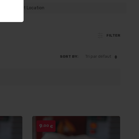
Select Location
FILTER
Tri par défaut
SORT BY:
9
,00
€