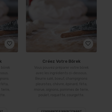
k
Créez Votre Börek
Ajouter
Ajouter
 börek
Vous pouvez préparer votre börek
à la
à la
ssous.
avec les ingrédients ci-dessous.
ignons
Beurre salé, boeuf, champignons
liste
liste
 féta,
pleurotes, chèvre, épinard, féta,
terre,
morue, oignons, pommes de terre,
d’envies
d’envies
tte.
poulet, roquette, courgette.
NT
COMMANDER MAINTENANT