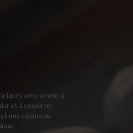
LAHMACUN
CHAMPIGNON
ROQUETTE
BÖREK POULET
abriqués avec amour à
der et à emporter
et nos voisins du
dîner.