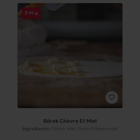
7
,00
€
Börek Chèvre Et Miel
Ajouter
Ingredients:
Chèvre, miel, thym et beurre salé
à la