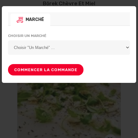
Börek Chèvre Et Miel
Ajouter
Ingredients:
Chèvre, miel, thym et beurre salé
à la
MARCHÉ
COMMANDER MAINTENANT
liste
CHOISIR UN MARCHÉ
d’envies
7
,50
€
COMMENCER LA COMMANDE