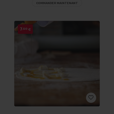
COMMANDER MAINTENANT
liste
d’envies
7
,50
€