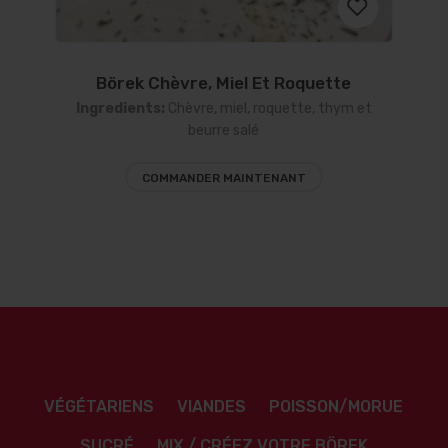
Börek Chèvre, Miel Et Roquette
Ajouter
Ingredients:
Chèvre, miel, roquette, thym et
à la
beurre salé
liste
COMMANDER MAINTENANT
d’envies
VÉGÉTARIENS
VIANDES
POISSON/MORUE
SUCRÉ
MIX / CRÉEZ VOTRE BÖREK