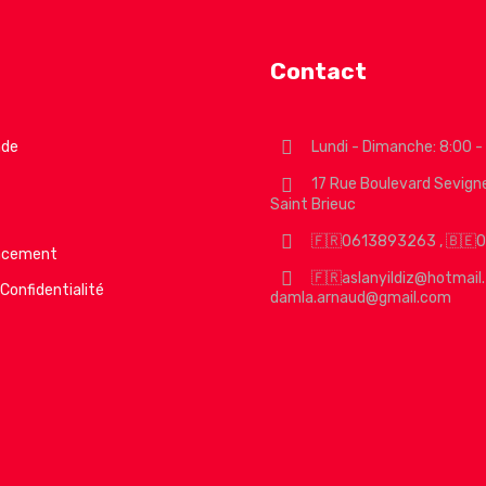
Contact
de
Lundi - Dimanche: 8:00 -
17 Rue Boulevard Sevign
Saint Brieuc
🇫🇷0613893263 , 🇧
acement
🇫🇷aslanyildiz@hotmail.
 Confidentialité
damla.arnaud@gmail.com