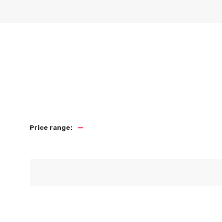
BÖREK
D’ÉPINARDS
BÖRE
—
Price range: