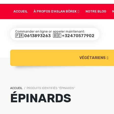
ACCUEIL
À PROPOS D’ASLAN BÖREK
NOTRE BLOG
Commander en ligne or appeler maintenant:
🇫🇷 0613893263 🇧🇪 +32470577902
VÉGÉTARIENS
BÖREK BOEUF
ACCUEIL
/
PRODUITS IDENTIFIÉS “ÉPINARDS”
ÉPINARDS