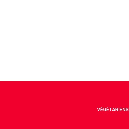
8
,50
€
Börek Morue Épinar
Ingredients
: Morue,
épinards, féta,
oignons, persil, épices et beurre salé
VÉGÉTARIENS