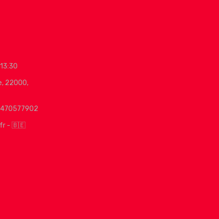
 13:30
e, 22000,
0470577902
fr - 🇧🇪