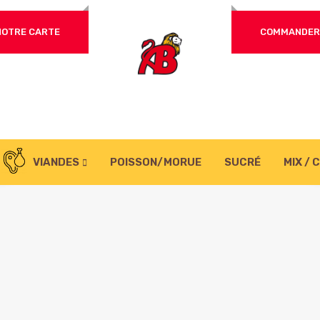
NOTRE CARTE
COMMANDER 
VIANDES
POISSON/MORUE
SUCRÉ
MIX / 
CHAMPIGNON
LAHMACUN