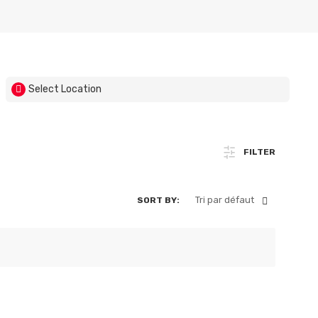
Select Location
FILTER
Tri par défaut
SORT BY: