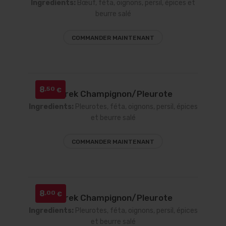
Ingredients:
Bœuf, féta, oignons, persil, épices et
beurre salé
COMMANDER MAINTENANT
8
,50
€
Börek Champignon/Pleurote
Ingredients:
Pleurotes, féta, oignons, persil, épices
et beurre salé
COMMANDER MAINTENANT
8
,00
€
Börek Champignon/Pleurote
Ingredients:
Pleurotes, féta, oignons, persil, épices
et beurre salé