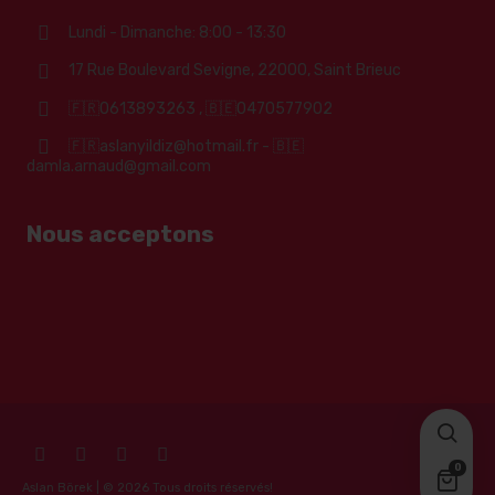
Lundi - Dimanche: 8:00 - 13:30
17 Rue Boulevard Sevigne, 22000, Saint Brieuc
🇫🇷0613893263 , 🇧🇪0470577902
🇫🇷aslanyildiz@hotmail.fr - 🇧🇪
damla.arnaud@gmail.com
Nous acceptons
0
Aslan Börek | © 2026 Tous droits réservés!