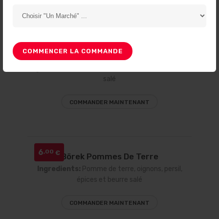
COMMANDER MAINTENANT
6
,50
COMMENCER LA COMMANDE
€
Börek Fromage
Ingredients:
Féta, oignons, persil, épices et beurre
salé
COMMANDER MAINTENANT
6
,00
€
Börek Pommes De Terre
Ingredients:
Pomme de terre, oignons, persil,
épices et beurre salé
COMMANDER MAINTENANT