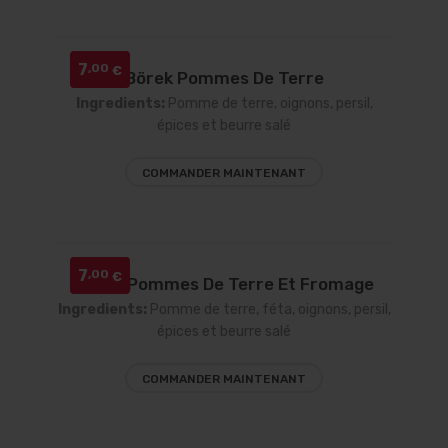
7
,00
€
Börek Pommes De Terre
Ingredients:
Pomme de terre, oignons, persil,
épices et beurre salé
COMMANDER MAINTENANT
7
,00
€
Börek Pommes De Terre Et Fromage
Ingredients:
Pomme de terre, féta, oignons, persil,
épices et beurre salé
COMMANDER MAINTENANT