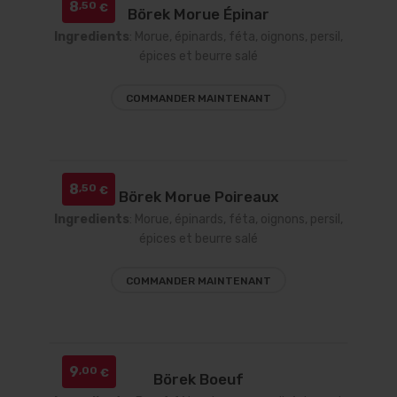
8
,50
€
Börek Morue Épinar
Ingredients
: Morue,
épinards, féta, oignons, persil,
épices et beurre salé
COMMANDER MAINTENANT
8
,50
€
Börek Morue Poireaux
Ingredients
: Morue,
épinards, féta, oignons, persil,
épices et beurre salé
COMMANDER MAINTENANT
9
,00
€
Börek Boeuf