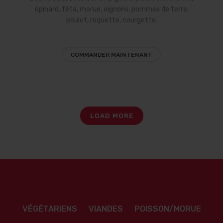
épinard, féta, morue, oignons, pommes de terre,
poulet, roquette, courgette.
COMMANDER MAINTENANT
LOAD MORE
VÉGÉTARIENS
VIANDES
POISSON/MORUE