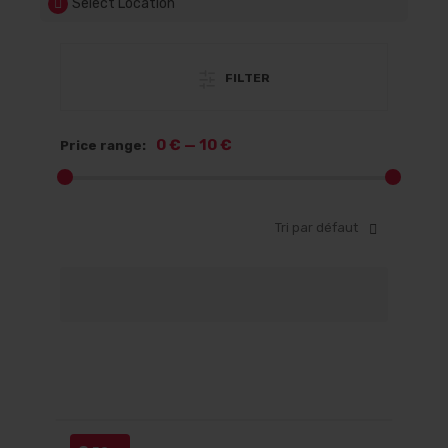
Select Location
FILTER
OBLIGATOIRE
E-MAIL
*
0 €
—
10 €
Price range:
Un lien permettant de définir un
nouveau mot de passe sera envoyé à
votre adresse e-mail.
Tri par défaut
OUI, AJOUTEZ-MOI À VOTRE LISTE DE
DIFFUSION
Vos données personnelles seront utilisées pour
vous accompagner au cours de votre visite du
site web, gérer l’accès à votre compte, et pour
d’autres raisons décrites dans notre
politique de
confidentialité
.