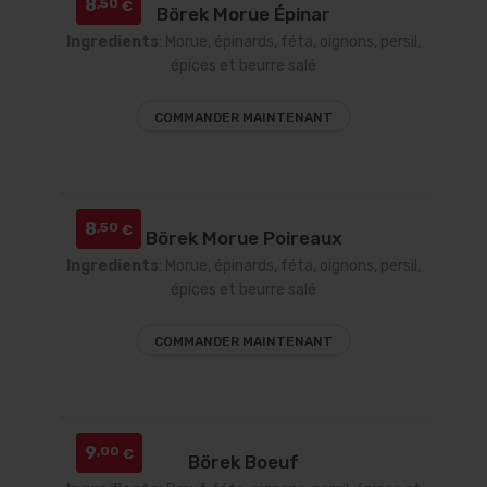
8
,50
€
Börek Morue Épinar
S’ENREGISTRER
Ingredients
: Morue,
épinards, féta, oignons, persil,
épices et beurre salé
COMMANDER MAINTENANT
8
,50
€
Börek Morue Poireaux
Ingredients
: Morue,
épinards, féta, oignons, persil,
épices et beurre salé
COMMANDER MAINTENANT
9
,00
€
Börek Boeuf