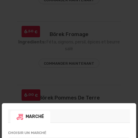
COMMANDER MAINTENANT
6
,50
€
Börek Fromage
Ingredients:
Féta, oignons, persil, épices et beurre
salé
COMMANDER MAINTENANT
6
,00
€
Börek Pommes De Terre
Ingredients:
Pomme de terre, oignons, persil,
épices et beurre salé
MARCHÉ
COMMANDER MAINTENANT
CHOISIR UN MARCHÉ