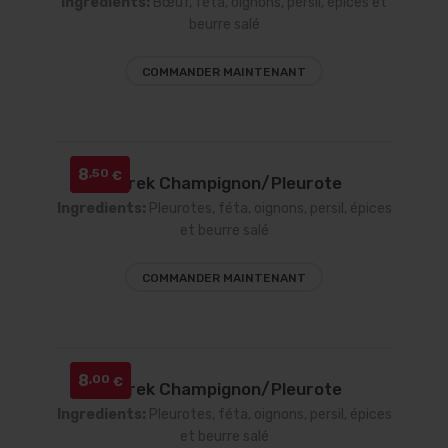
Ingredients:
Bœuf, féta, oignons, persil, épices et
beurre salé
COMMANDER MAINTENANT
8
,50
€
Börek Champignon/Pleurote
Ingredients:
Pleurotes, féta, oignons, persil, épices
et beurre salé
COMMANDER MAINTENANT
8
,00
€
Börek Champignon/Pleurote
Ingredients:
Pleurotes, féta, oignons, persil, épices
et beurre salé