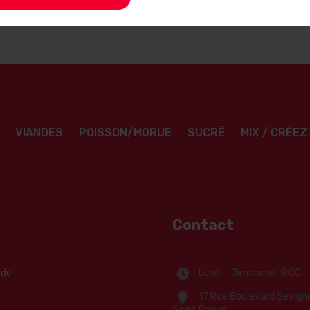
VIANDES
POISSON/MORUE
SUCRÉ
MIX / CRÉE
Contact
de
Lundi - Dimanche: 8:00 -
17 Rue Boulevard Sevign
Saint Brieuc