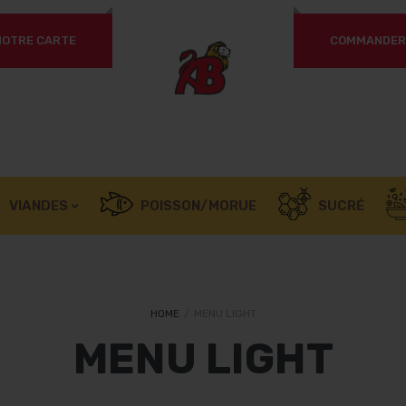
NOTRE CARTE
COMMANDER 
Un
OBLIGATOIRE
MOT DE PASSE
*
pa
SE SOUVENIR DE MOI
Vo
SE CONNECTER
ac
l’
Mot de passe perdu ?
VIANDES
POISSON/MORUE
SUCRÉ
no
HOME
/
MENU LIGHT
MENU LIGHT